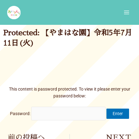
Skip
Main
to
Men
content
Protected: 【やまはな園】令和5年7月
11日(火)
This content is password protected. To view it please enter your
password below:
Password:
Prev
前の投稿へ
NEXT