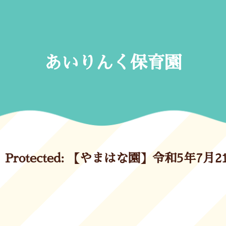
Skip
to
content
あいりんく保育園
Protected: 【やまはな園】令和5年7月2