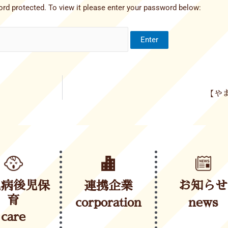
rd protected. To view it please enter your password below:
【やま
児病後児保
連携企業
お知らせ
育
corporation
news
care