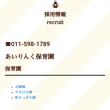
採用情報
recruit
☎︎011-598-1789
あいりんく保育園
保育園
北郷園
やまはな園
新さっぽろ園