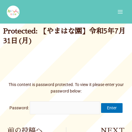
Skip
Main
to
Men
content
Protected: 【やまはな園】令和5年7月
31日(月)
This content is password protected. To view it please enter your
password below:
Password:
Prev
前の投稿へ
NEXT