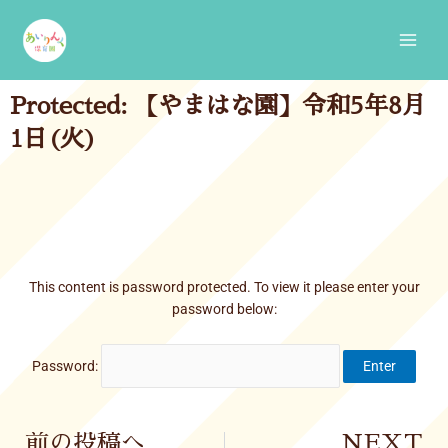
Skip
Main
to
Men
content
Protected: 【やまはな園】令和5年8月
1日(火)
This content is password protected. To view it please enter your
password below:
Password:
Prev
前の投稿へ
NEXT