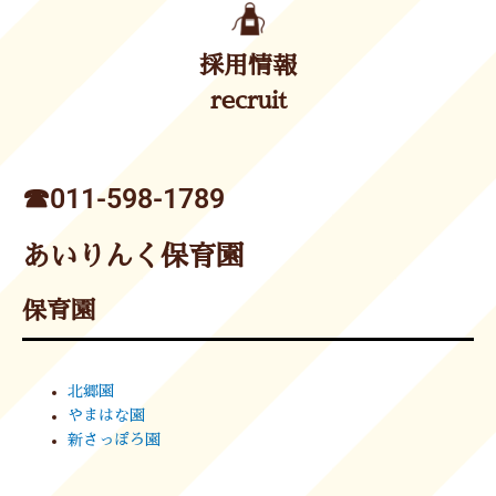
採用情報
recruit
☎︎011-598-1789
あいりんく保育園
保育園
北郷園
やまはな園
新さっぽろ園