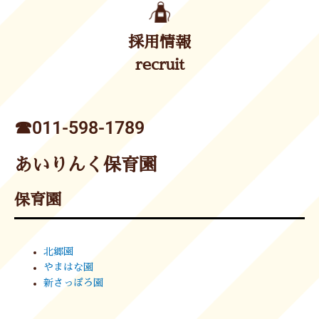
採用情報
recruit
☎︎011-598-1789
あいりんく保育園
保育園
北郷園
やまはな園
新さっぽろ園