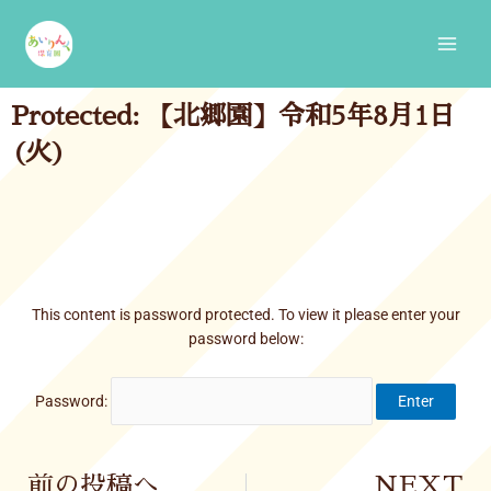
Skip
Main
to
Men
content
Protected: 【北郷園】令和5年8月1日
(火)
This content is password protected. To view it please enter your
password below:
Password:
Prev
前の投稿へ
NEXT