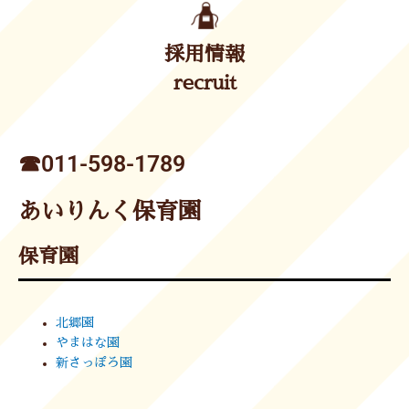
採用情報
recruit
☎︎011-598-1789
あいりんく保育園
保育園
北郷園
やまはな園
新さっぽろ園