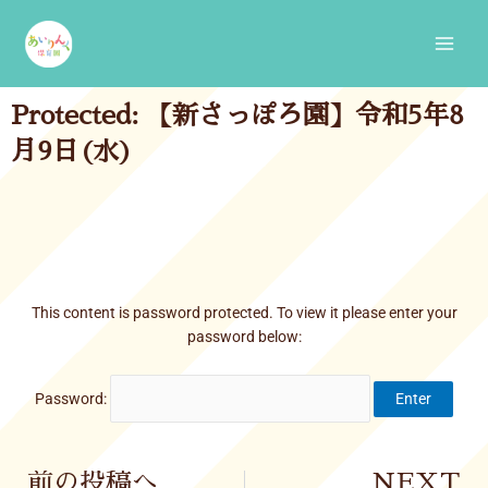
Skip
Main
to
Men
content
Protected: 【新さっぽろ園】令和5年8
月9日(水)
This content is password protected. To view it please enter your
password below:
Password:
Prev
前の投稿へ
NEXT