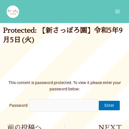
Skip
Main
to
Men
content
Protected: 【新さっぽろ園】令和5年9
月5日(火)
This content is password protected. To view it please enter your
password below:
Password:
Prev
前の投稿へ
NEXT