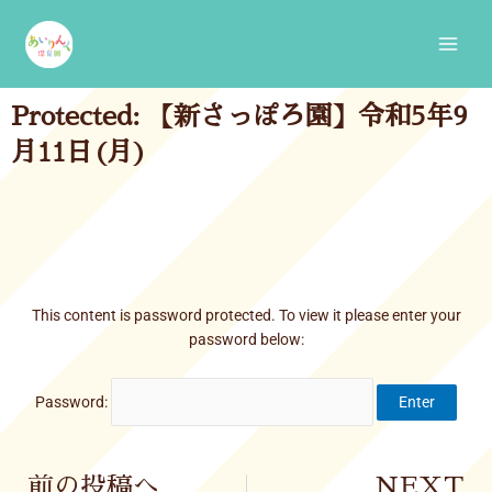
Skip
Main
to
Men
content
Protected: 【新さっぽろ園】令和5年9
月11日(月)
This content is password protected. To view it please enter your
password below:
Password:
Prev
前の投稿へ
NEXT