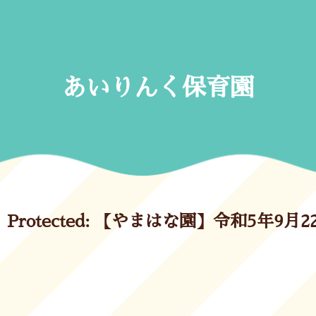
Skip
to
content
あいりんく保育園
Protected: 【やまはな園】令和5年9月2