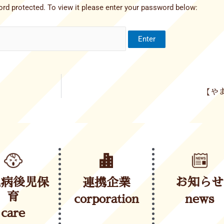
rd protected. To view it please enter your password below:
【やま
児病後児保
連携企業
お知らせ
育
corporation
news
care