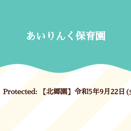
Skip
to
content
あいりんく保育園
Protected: 【北郷園】令和5年9月22日(