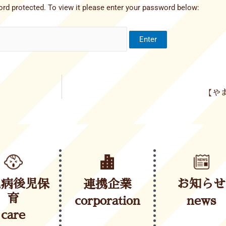
rd protected. To view it please enter your password below:
【やま
児病後児保
連携企業
お知らせ
育
corporation
news
care