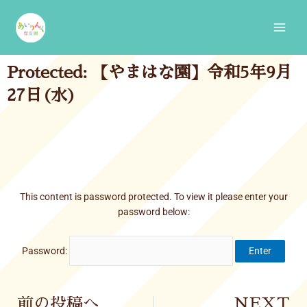
Skip
Main
to
Men
content
Protected: 【やまはな園】令和5年9月
27日(水)
This content is password protected. To view it please enter your
password below:
Password:
Prev
前の投稿へ
NEXT