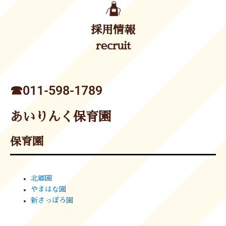
採用情報
recruit
☎︎011-598-1789
あいりんく保育園
保育園
北郷園
やまはな園
新さっぽろ園