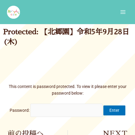
Skip
Main
to
Men
content
Protected: 【北郷園】令和5年9月28日
(木)
This content is password protected. To view it please enter your
password below:
Password:
Prev
前の投稿へ
NEXT