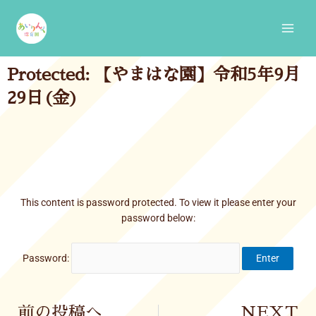
Skip
Main
to
Men
content
Protected: 【やまはな園】令和5年9月
29日(金)
This content is password protected. To view it please enter your
password below:
Password:
Prev
前の投稿へ
NEXT