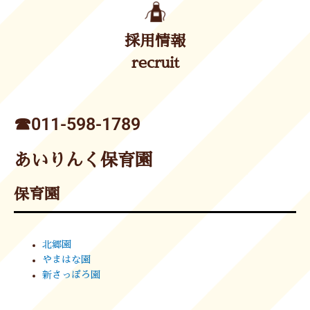
採用情報
recruit
☎︎011-598-1789
あいりんく保育園
保育園
北郷園
やまはな園
新さっぽろ園