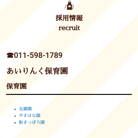
採用情報
recruit
☎︎011-598-1789
あいりんく保育園
保育園
北郷園
やまはな園
新さっぽろ園