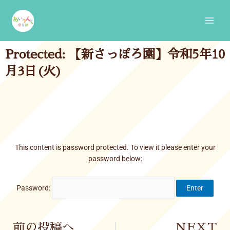
Skip
Main
to
Men
content
Protected: 【新さっぽろ園】令和5年10
月3日(火)
This content is password protected. To view it please enter your
password below:
Password:
Prev
前の投稿へ
NEXT