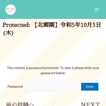
Skip
Main
to
Men
content
Protected: 【北郷園】令和5年10月5日
(木)
This content is password protected. To view it please enter your
password below:
Password:
Prev
前の投稿へ
NEXT