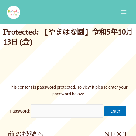
Skip
Main
to
Men
content
Protected: 【やまはな園】令和5年10月
13日(金)
This content is password protected. To view it please enter your
password below:
Password:
Prev
前の投稿へ
NEXT