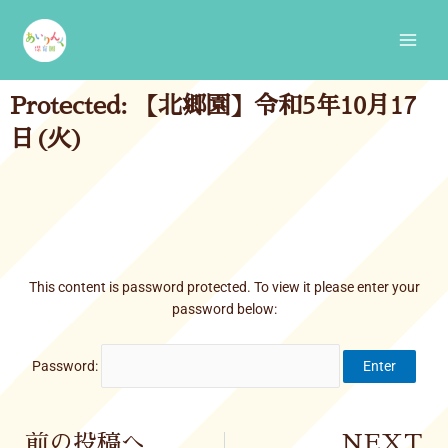
Skip
Main
to
Men
content
Protected: 【北郷園】令和5年10月17
日(火)
This content is password protected. To view it please enter your
password below:
Password:
Prev
前の投稿へ
NEXT