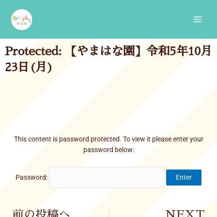
Skip
Main
to
Men
content
Protected: 【やまはな園】令和5年10月
23日(月)
This content is password protected. To view it please enter your
password below:
Password:
Prev
前の投稿へ
NEXT