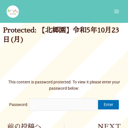
Skip
Main
to
Men
content
Protected: 【北郷園】令和5年10月23
日(月)
This content is password protected. To view it please enter your
password below:
Password:
Prev
前の投稿へ
NEXT