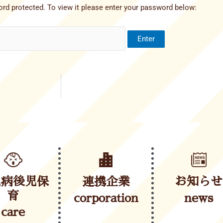
rd protected. To view it please enter your password below:
児病後児保
連携企業
お知らせ
育
corporation
news
care