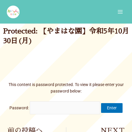
Skip
Main
to
Men
content
Protected: 【やまはな園】令和5年10月
30日(月)
This content is password protected. To view it please enter your
password below:
Password:
Prev
前の投稿へ
NEXT