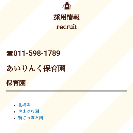
採用情報
recruit
☎︎011-598-1789
あいりんく保育園
保育園
北郷園
やまはな園
新さっぽろ園