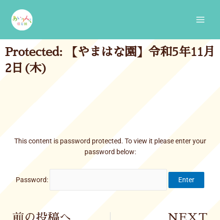
Skip
Main
to
Men
content
Protected: 【やまはな園】令和5年11月
2日(木)
This content is password protected. To view it please enter your
password below:
Password:
Prev
前の投稿へ
NEXT