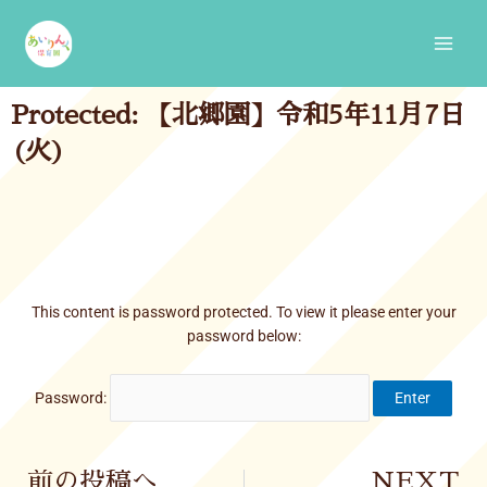
Skip
Main
to
Men
content
Protected: 【北郷園】令和5年11月7日
(火)
This content is password protected. To view it please enter your
password below:
Password:
Prev
前の投稿へ
NEXT