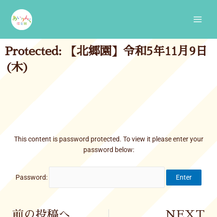
Skip
Main
to
Men
content
Protected: 【北郷園】令和5年11月9日
(木)
This content is password protected. To view it please enter your
password below:
Password:
Prev
前の投稿へ
NEXT