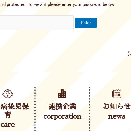
rd protected. To view it please enter your password below:
【
児病後児保
連携企業
お知らせ
育
corporation
news
care