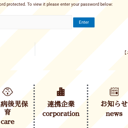
rd protected. To view it please enter your password below:
【
児病後児保
連携企業
お知らせ
育
corporation
news
care