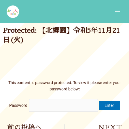
Skip
Main
to
Men
content
Protected: 【北郷園】令和5年11月21
日(火)
This content is password protected. To view it please enter your
password below:
Password:
Prev
前の投稿へ
NEXT