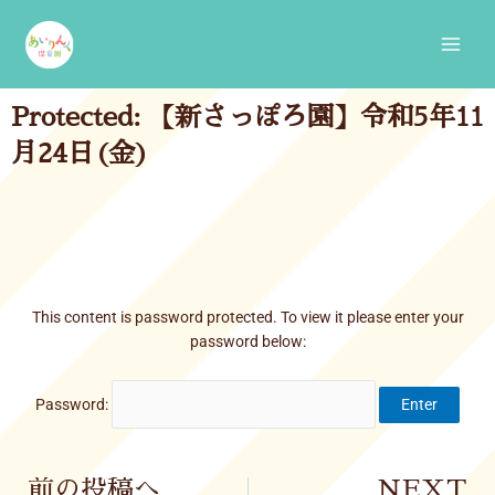
Skip
Main
to
Men
content
Protected: 【新さっぽろ園】令和5年11
月24日(金)
This content is password protected. To view it please enter your
password below:
Password:
Prev
前の投稿へ
NEXT