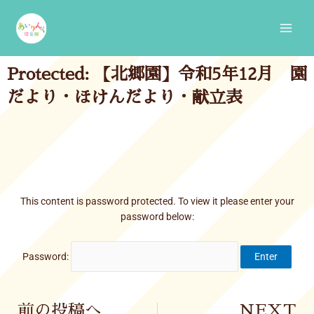
Skip
Main
to
Men
content
Protected: 【北郷園】令和5年12月 園
だより・ほけんだより・献立表
This content is password protected. To view it please enter your
password below:
Password:
Prev
前の投稿へ
NEXT