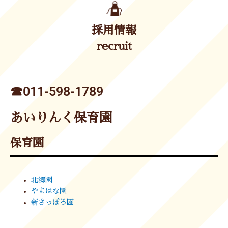
採用情報
recruit
☎︎011-598-1789
あいりんく保育園
保育園
北郷園
やまはな園
新さっぽろ園