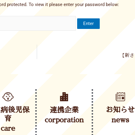
rd protected. To view it please enter your password below:
【新さ
児病後児保
連携企業
お知らせ
育
corporation
news
care