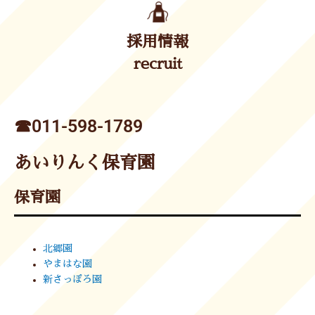
採用情報
recruit
☎︎011-598-1789
あいりんく保育園
保育園
北郷園
やまはな園
新さっぽろ園