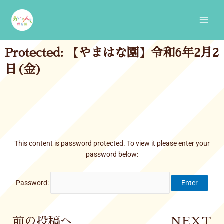
Skip
Main
to
Men
content
Protected: 【やまはな園】令和6年2月2
日(金)
This content is password protected. To view it please enter your
password below:
Password:
Prev
前の投稿へ
NEXT