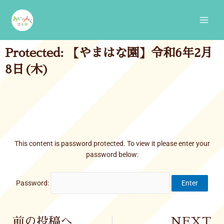
Skip
Main
to
Men
content
Protected: 【やまはな園】令和6年2月
8日(木)
This content is password protected. To view it please enter your
password below:
Password:
Prev
前の投稿へ
NEXT