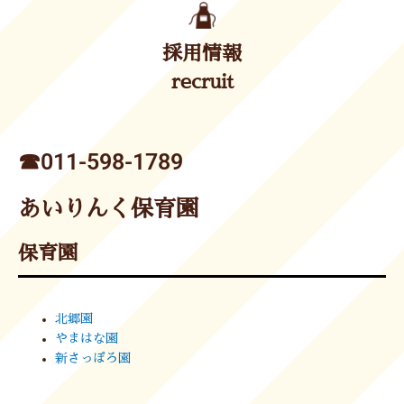
採用情報
recruit
☎︎011-598-1789
あいりんく保育園
保育園
北郷園
やまはな園
新さっぽろ園