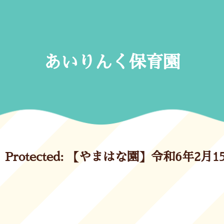
Skip
to
content
あいりんく保育園
Protected: 【やまはな園】令和6年2月1