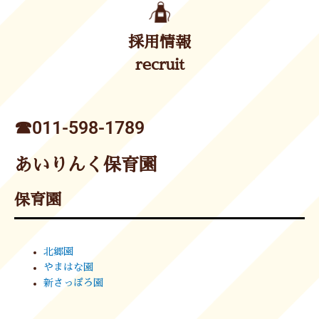
採用情報
recruit
☎︎011-598-1789
あいりんく保育園
保育園
北郷園
やまはな園
新さっぽろ園