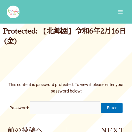
Skip
Main
to
Men
content
Protected: 【北郷園】令和6年2月16日
(金)
This content is password protected. To view it please enter your
password below:
Password:
Prev
前の投稿へ
NEXT