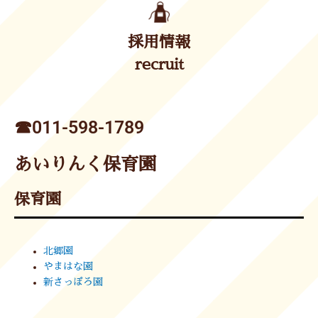
採用情報
recruit
☎︎011-598-1789
あいりんく保育園
保育園
北郷園
やまはな園
新さっぽろ園