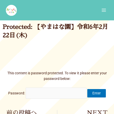
Skip
Main
to
Men
content
Protected: 【やまはな園】令和6年2月
22日(木)
This content is password protected. To view it please enter your
password below:
Password:
Prev
前の投稿へ
NEXT