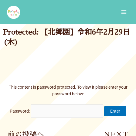
Skip
Main
to
Men
content
Protected: 【北郷園】令和6年2月29日
(木)
This content is password protected. To view it please enter your
password below:
Password:
Prev
前の投稿へ
NEXT