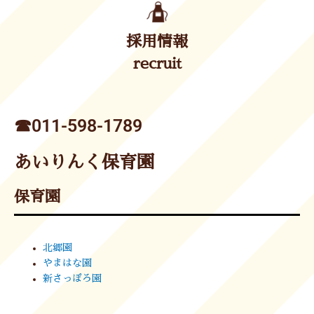
採用情報
recruit
☎︎011-598-1789
あいりんく保育園
保育園
北郷園
やまはな園
新さっぽろ園