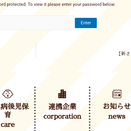
rd protected. To view it please enter your password below:
【新さ
児病後児保
連携企業
お知らせ
育
corporation
news
care