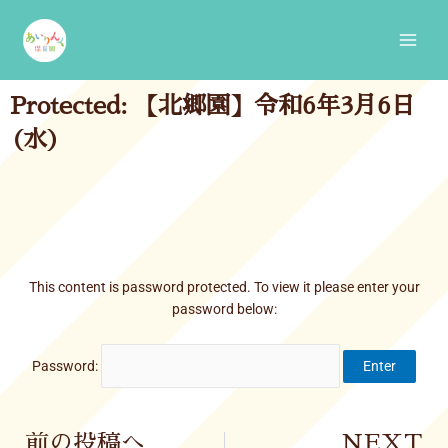
Skip
Main
to
Men
content
Protected: 【北郷園】令和6年3月6日
(水)
This content is password protected. To view it please enter your
password below:
Password:
Prev
前の投稿へ
NEXT