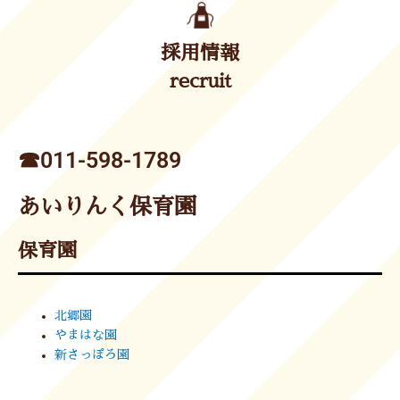
採用情報
recruit
☎︎011-598-1789
あいりんく保育園
保育園
北郷園
やまはな園
新さっぽろ園