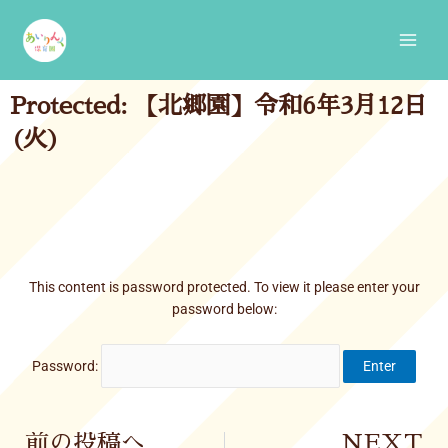
Skip
Main
to
Men
content
Protected: 【北郷園】令和6年3月12日
(火)
This content is password protected. To view it please enter your
password below:
Password:
Prev
前の投稿へ
NEXT