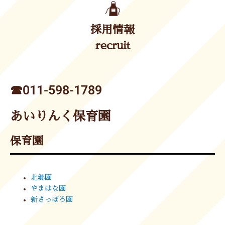
採用情報
recruit
☎︎011-598-1789
あいりんく保育園
保育園
北郷園
やまはな園
新さっぽろ園