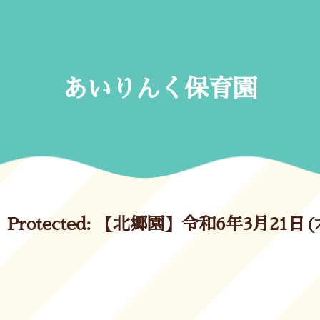
Skip
to
content
あいりんく保育園
Protected: 【北郷園】令和6年3月21日(