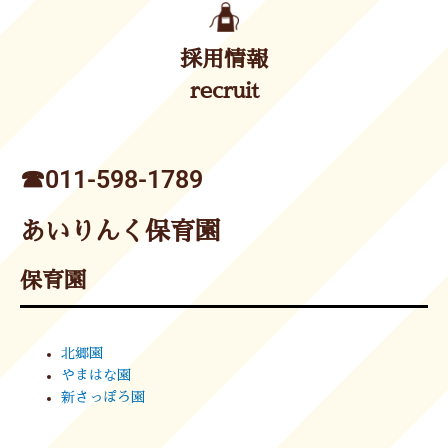
採用情報
recruit
☎︎011-598-1789
あいりんく保育園
保育園
北郷園
やまはな園
新さっぽろ園