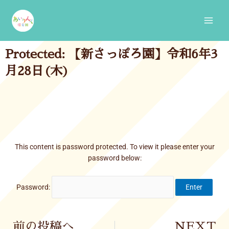
Skip
Main
to
Men
content
Protected: 【新さっぽろ園】令和6年3
月28日(木)
This content is password protected. To view it please enter your
password below:
Password:
Prev
前の投稿へ
NEXT