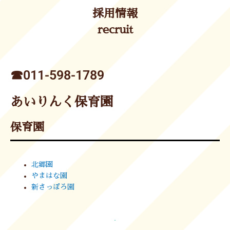
採用情報
recruit
☎︎011-598-1789
あいりんく保育園
保育園
北郷園
やまはな園
新さっぽろ園