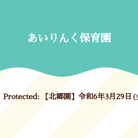
Skip
to
content
あいりんく保育園
Protected: 【北郷園】令和6年3月29日(