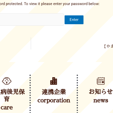
rd protected. To view it please enter your password below:
【やま
児病後児保
連携企業
お知らせ
育
corporation
news
care