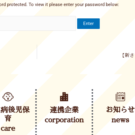
rd protected. To view it please enter your password below:
【新さ
児病後児保
連携企業
お知らせ
育
corporation
news
care