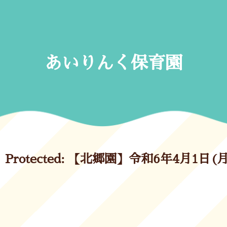
Skip
to
content
あいりんく保育園
Protected: 【北郷園】令和6年4月1日(