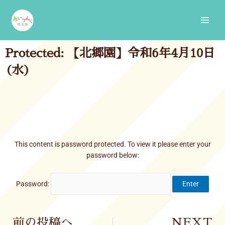
Skip
Main
to
Men
content
Protected: 【北郷園】令和6年4月10日
(水)
This content is password protected. To view it please enter your
password below:
Password:
Prev
前の投稿へ
NEXT