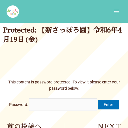
Skip
Main
to
Men
content
Protected: 【新さっぽろ園】令和6年4
月19日(金)
This content is password protected. To view it please enter your
password below:
Password:
Prev
前の投稿へ
NEXT