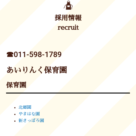
採用情報
recruit
☎︎011-598-1789
あいりんく保育園
保育園
北郷園
やまはな園
新さっぽろ園