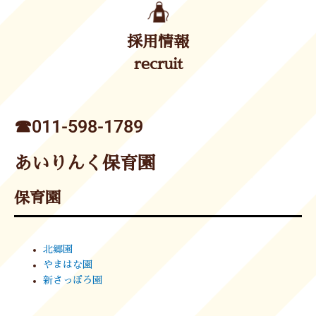
採用情報
recruit
☎︎011-598-1789
あいりんく保育園
保育園
北郷園
やまはな園
新さっぽろ園