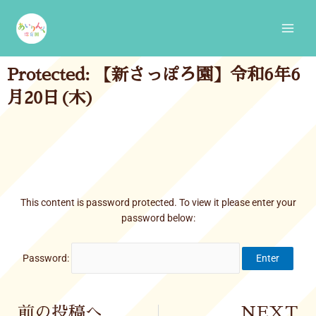
Skip
Main
to
Men
content
Protected: 【新さっぽろ園】令和6年6
月20日(木)
This content is password protected. To view it please enter your
password below:
Password:
Prev
前の投稿へ
NEXT