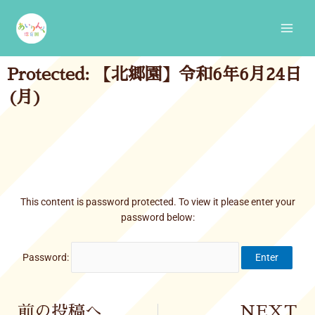
Skip
Main
to
Men
content
Protected: 【北郷園】令和6年6月24日
(月)
This content is password protected. To view it please enter your
password below:
Password:
Prev
前の投稿へ
NEXT