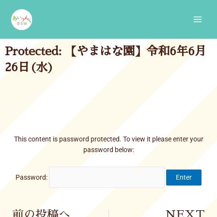
Skip
Main
to
Men
content
Protected: 【やまはな園】令和6年6月
26日(水)
This content is password protected. To view it please enter your
password below:
Password:
Prev
前の投稿へ
NEXT