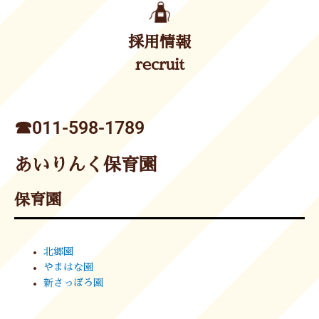
採用情報
recruit
☎︎011-598-1789
あいりんく保育園
保育園
北郷園
やまはな園
新さっぽろ園