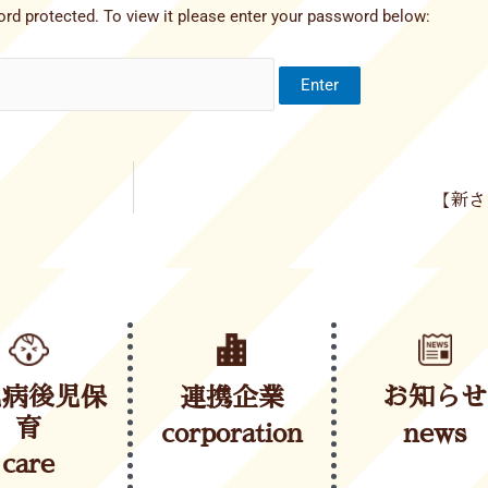
rd protected. To view it please enter your password below:
【新さ
児病後児保
連携企業
お知らせ
育
corporation
news
care